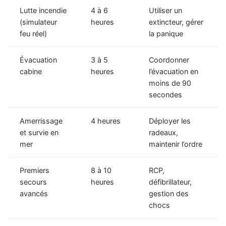
Lutte incendie
4 à 6
Utiliser un
(simulateur
heures
extincteur, gérer
feu réel)
la panique
Évacuation
3 à 5
Coordonner
cabine
heures
l’évacuation en
moins de 90
secondes
Amerrissage
4 heures
Déployer les
et survie en
radeaux,
mer
maintenir l’ordre
Premiers
8 à 10
RCP,
secours
heures
défibrillateur,
avancés
gestion des
chocs