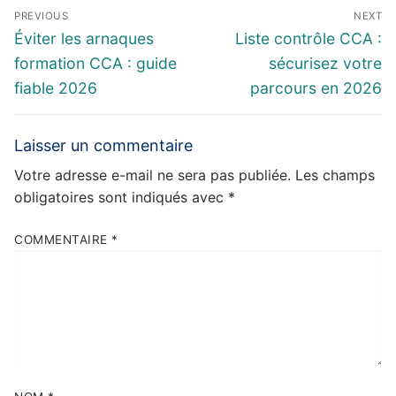
Navigation
PREVIOUS
NEXT
de
Previous
Next
Éviter les arnaques
Liste contrôle CCA :
l’article
post:
post:
formation CCA : guide
sécurisez votre
fiable 2026
parcours en 2026
Laisser un commentaire
Votre adresse e-mail ne sera pas publiée.
Les champs
obligatoires sont indiqués avec
*
COMMENTAIRE
*