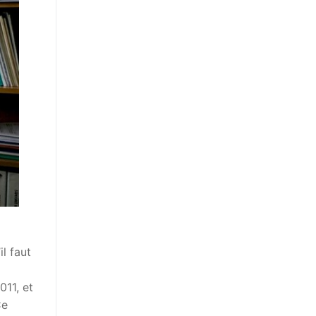
l faut
11, et
Ce