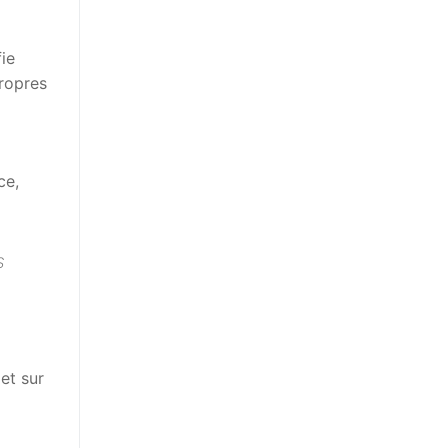
ie
propres
ce,
s
et sur