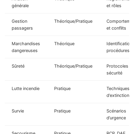
générale
et rôles
Gestion
Théorique/Pratique
Comporteme
passagers
et conflits
Marchandises
Théorique
Identification 
dangereuses
procédures
Sûreté
Théorique/Pratique
Protocoles d
sécurité
Lutte incendie
Pratique
Techniques
d’extinction
Survie
Pratique
Scénarios
d’urgence
Secourisme
Pratique
RCP, DAE,