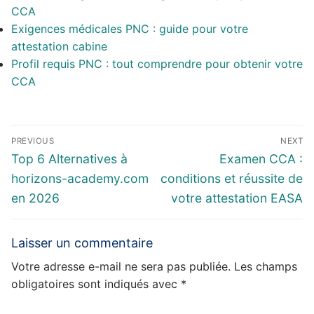
CCA
Exigences médicales PNC : guide pour votre
attestation cabine
Profil requis PNC : tout comprendre pour obtenir votre
CCA
Navigation
PREVIOUS
NEXT
de
Previous
Next
Top 6 Alternatives à
Examen CCA :
l’article
post:
post:
horizons-academy.com
conditions et réussite de
en 2026
votre attestation EASA
Laisser un commentaire
Votre adresse e-mail ne sera pas publiée.
Les champs
obligatoires sont indiqués avec
*